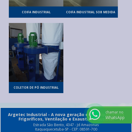
COIFA INDUSTRIAL
COIFA INDUSTRIAL SOB MEDIDA
COLETOR DE PÓ INDUSTRIAL
chamar no
Argetec Industrial - A nova geração em equipamentos
WhatsApp
Frigoríficos, Ventilação e Exaustão Industrial
Estrada São Bento, 4347 - Jd Amazonas
Itaquaquecetuba-SP - CEP: 08591-700