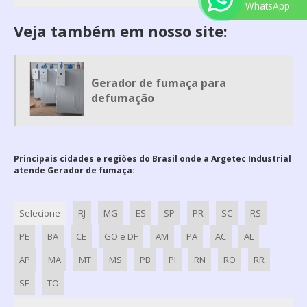
WhatsApp
FILTRO DE MANGAS
Veja também em nosso site:
GERADOR DE FUMAÇA
GERADOR DE FUMAÇA PARA DEFUMAÇÃO
MESA DE DESOSSA
Gerador de fumaça para
MESA DE EMBALAGEM
defumação
MESA PARA CORTAR CARNE
ROSCA TRANSPORTADORA EM AÇO INOX
Principais cidades e regiões do Brasil onde a Argetec Industrial
ROTOR PARA EXAUSTOR
atende Gerador de fumaça:
ROTOR PARA EXAUSTOR CENTRIFUGO
TUBULAÇÃO DE AR INDUSTRIAL
Selecione
RJ
MG
ES
SP
PR
SC
RS
VENTILADOR CENTRÍFUGO ALTA PRESSÃO
PE
BA
CE
GO e DF
AM
PA
AC
AL
VENTILADOR CENTRIFUGO ALTA VAZÃO
AP
MA
MT
MS
PB
PI
RN
RO
RR
VENTILADOR CENTRIFUGO SP
SE
TO
VENTILADORES CENTRÍFUGOS INDUSTRIAIS