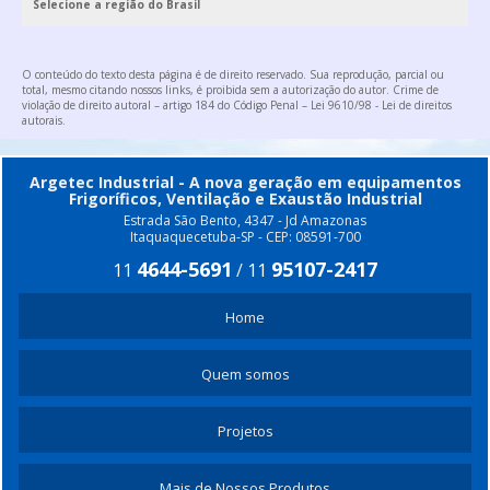
Selecione a região do Brasil
EXAUSTOR CENTRIFUGO INDUSTRIAL RADIAL
CABINE DE PINTURA INDUSTRIAL PREÇO
O conteúdo do texto desta página é de direito reservado. Sua reprodução, parcial ou
ESTUFA DE COZIMENTO
total, mesmo citando nossos links, é proibida sem a autorização do autor. Crime de
violação de direito autoral – artigo 184 do Código Penal –
Lei 9610/98 - Lei de direitos
ROTOR EXAUSTOR AXIAL
autorais
.
ROSCA TRANSPORTADORA DE INOX
Argetec Industrial - A nova geração em equipamentos
ROSCA TRANSPORTADORA PREÇO
Frigoríficos, Ventilação e Exaustão Industrial
EXAUSTOR CENTRIFUGO RADIAL
Estrada São Bento, 4347 - Jd Amazonas
Itaquaquecetuba-SP - CEP: 08591-700
4644-5691
95107-2417
11
/
11
Home
Quem somos
Projetos
Mais de Nossos Produtos