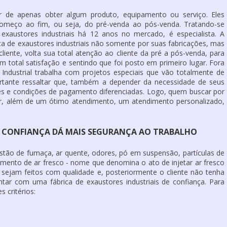
r de apenas obter algum produto, equipamento ou serviço. Eles
meço ao fim, ou seja, do pré-venda ao pós-venda. Tratando-se
e exaustores industriais há 12 anos no mercado, é especialista. A
a de exaustores industriais não somente por suas fabricações, mas
iente, volta sua total atenção ao cliente da pré a pós-venda, para
 total satisfação e sentindo que foi posto em primeiro lugar. Fora
c Industrial trabalha com projetos especiais que vão totalmente de
rtante ressaltar que, também a depender da necessidade de seus
res e condições de pagamento diferenciadas. Logo, quem buscar por
 ter, além de um ótimo atendimento, um atendimento personalizado,
DE CONFIANÇA DÁ MAIS SEGURANÇA AO TRABALHO
ustão de fumaça, ar quente, odores, pó em suspensão, partículas de
amento de ar fresco - nome que denomina o ato de injetar ar fresco
 sejam feitos com qualidade e, posteriormente o cliente não tenha
ntar com uma fábrica de exaustores industriais de confiança. Para
 critérios: