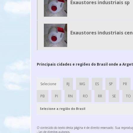
Exaustores industriais sp
Exaustores industriais ce
Principais cidades e regiões do Brasil onde a Arge
Selecione
RJ
MG
ES
SP
PR
PB
PI
RN
RO
RR
SE
TO
Selecione a região do Brasil
O conteúdo do texto desta página é de direito reservado. Sua reproduçã
- Lei de direitos autorais
.