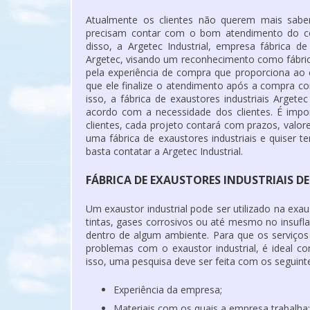
Atualmente os clientes não querem mais sabe
precisam contar com o bom atendimento do co
disso, a Argetec Industrial, empresa fábrica d
Argetec, visando um reconhecimento como fábric
pela experiência de compra que proporciona ao cl
que ele finalize o atendimento após a compra com
isso, a fábrica de exaustores industriais Argete
acordo com a necessidade dos clientes. É impo
clientes, cada projeto contará com prazos, valo
uma fábrica de exaustores industriais e quiser
basta contatar a Argetec Industrial.
FÁBRICA DE EXAUSTORES INDUSTRIAIS 
Um exaustor industrial pode ser utilizado na exa
tintas, gases corrosivos ou até mesmo no insufl
dentro de algum ambiente. Para que os serviços
problemas com o exaustor industrial, é ideal co
isso, uma pesquisa deve ser feita com os seguintes
Experiência da empresa;
Materiais com os quais a empresa trabalha;