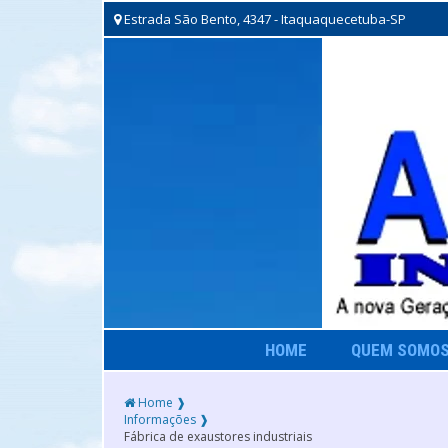
Estrada São Bento, 4347 - Itaquaquecetuba-SP
HOME
QUEM SOMO
Home ❱
Informações ❱
Fábrica de exaustores industriais