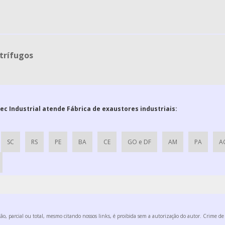
ntrífugos
tec Industrial atende Fábrica de exaustores industriais:
SC
RS
PE
BA
CE
GO e DF
AM
PA
A
o, parcial ou total, mesmo citando nossos links, é proibida sem a autorização do autor. Crime de 