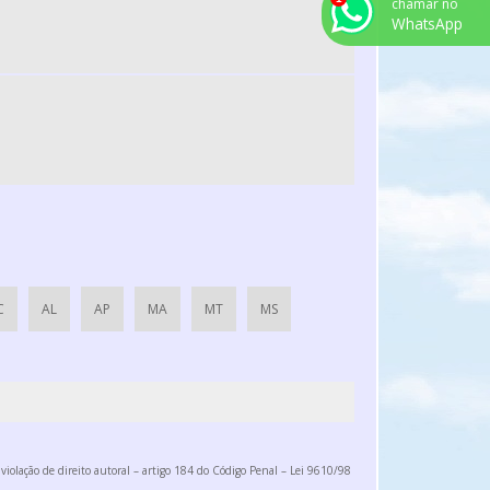
chamar no
ROTOR PARA EXAUSTOR CENTRIFUGO
WhatsApp
TUBULAÇÃO DE AR INDUSTRIAL
VENTILADOR CENTRÍFUGO ALTA PRESSÃO
VENTILADOR CENTRIFUGO ALTA VAZÃO
VENTILADOR CENTRIFUGO SP
VENTILADORES CENTRÍFUGOS INDUSTRIAIS
EXAUSTOR CENTRIFUGO INDUSTRIAL RADIAL
CABINE DE PINTURA INDUSTRIAL PREÇO
ESTUFA DE COZIMENTO
C
AL
AP
MA
MT
MS
ROTOR EXAUSTOR AXIAL
ROSCA TRANSPORTADORA DE INOX
ROSCA TRANSPORTADORA PREÇO
EXAUSTOR CENTRIFUGO RADIAL
violação de direito autoral – artigo 184 do Código Penal –
Lei 9610/98