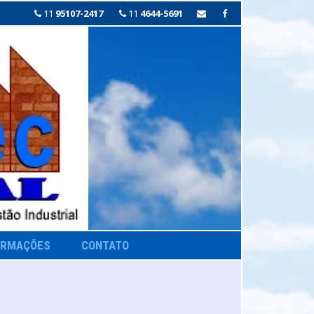
11
95107-2417
11
4644-5691
ORMAÇÕES
CONTATO