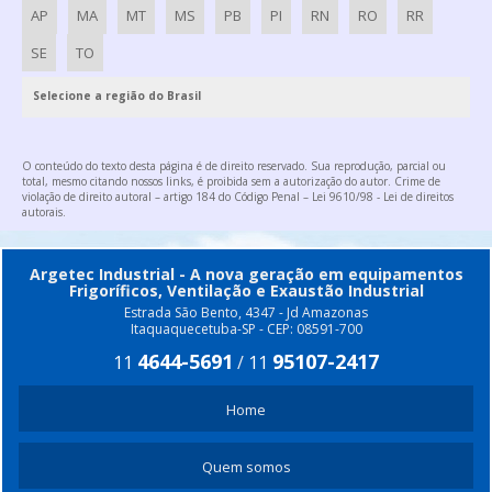
ROSCA TRANSPORTADORA DE INOX
AP
MA
MT
MS
PB
PI
RN
RO
RR
ROSCA TRANSPORTADORA PREÇO
SE
TO
EXAUSTOR CENTRIFUGO RADIAL
Selecione a região do Brasil
O conteúdo do texto desta página é de direito reservado. Sua reprodução, parcial ou
total, mesmo citando nossos links, é proibida sem a autorização do autor. Crime de
violação de direito autoral – artigo 184 do Código Penal –
Lei 9610/98 - Lei de direitos
autorais
.
Argetec Industrial - A nova geração em equipamentos
Frigoríficos, Ventilação e Exaustão Industrial
Estrada São Bento, 4347 - Jd Amazonas
Itaquaquecetuba-SP - CEP: 08591-700
4644-5691
95107-2417
11
/
11
Home
Quem somos