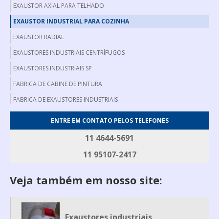
EXAUSTOR AXIAL PARA TELHADO
EXAUSTOR INDUSTRIAL PARA COZINHA
EXAUSTOR RADIAL
EXAUSTORES INDUSTRIAIS CENTRÍFUGOS
EXAUSTORES INDUSTRIAIS SP
FABRICA DE CABINE DE PINTURA
FABRICA DE EXAUSTORES INDUSTRIAIS
FABRICANTE DE EXAUSTOR AXIAL
ENTRE EM CONTATO PELOS TELEFONES
FABRICANTE DE FILTRO DE MANGA
11 4644-5691
FILTRO DE MANGA INDUSTRIAL
11 95107-2417
FILTRO DE MANGAS
Veja também em nosso site:
GERADOR DE FUMAÇA
GERADOR DE FUMAÇA PARA DEFUMAÇÃO
MESA DE DESOSSA
Exaustores industriais