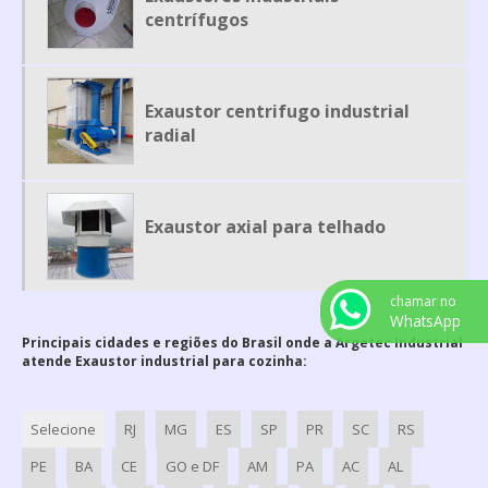
MESA DE EMBALAGEM
centrífugos
MESA PARA CORTAR CARNE
ROSCA TRANSPORTADORA EM AÇO INOX
Exaustor centrifugo industrial
ROTOR PARA EXAUSTOR
radial
ROTOR PARA EXAUSTOR CENTRIFUGO
TUBULAÇÃO DE AR INDUSTRIAL
VENTILADOR CENTRÍFUGO ALTA PRESSÃO
Exaustor axial para telhado
VENTILADOR CENTRIFUGO ALTA VAZÃO
VENTILADOR CENTRIFUGO SP
chamar no
WhatsApp
VENTILADORES CENTRÍFUGOS INDUSTRIAIS
Principais cidades e regiões do Brasil onde a Argetec Industrial
atende Exaustor industrial para cozinha:
EXAUSTOR CENTRIFUGO INDUSTRIAL RADIAL
CABINE DE PINTURA INDUSTRIAL PREÇO
Selecione
RJ
MG
ES
SP
PR
SC
RS
ESTUFA DE COZIMENTO
ROTOR EXAUSTOR AXIAL
PE
BA
CE
GO e DF
AM
PA
AC
AL