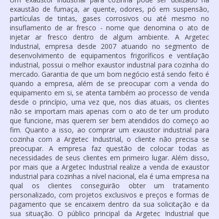
exaustão de fumaça, ar quente, odores, pó em suspensão,
partículas de tintas, gases corrosivos ou até mesmo no
insuflamento de ar fresco - nome que denomina o ato de
injetar ar fresco dentro de algum ambiente. A Argetec
Industrial, empresa desde 2007 atuando no segmento de
desenvolvimento de equipamentos frigoríficos e ventilação
industrial, possui o melhor
exaustor industrial para cozinha
do
mercado. Garantia de que um bom negócio está sendo feito é
quando a empresa, além de se preocupar com a venda do
equipamento em si, se atenta também ao processo de venda
desde o princípio, uma vez que, nos dias atuais, os clientes
não se importam mais apenas com o ato de ter um produto
que funcione, mas querem ser bem atendidos do começo ao
fim. Quanto a isso, ao comprar um
exaustor industrial para
cozinha
com a Argetec Industrial, o cliente não precisa se
preocupar. A empresa faz questão de colocar todas as
necessidades de seus clientes em primeiro lugar. Além disso,
por mais que a Argetec Industrial realize a venda de
exaustor
industrial para cozinha
s a nível nacional, ela é uma empresa na
qual os clientes conseguirão obter um tratamento
personalizado, com projetos exclusivos e preços e formas de
pagamento que se encaixem dentro da sua solicitação e da
sua situação. O público principal da Argetec Industrial que