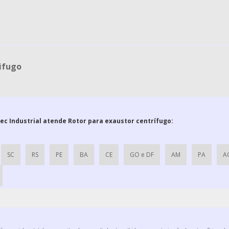
ifugo
tec Industrial atende Rotor para exaustor centrífugo:
SC
RS
PE
BA
CE
GO e DF
AM
PA
A