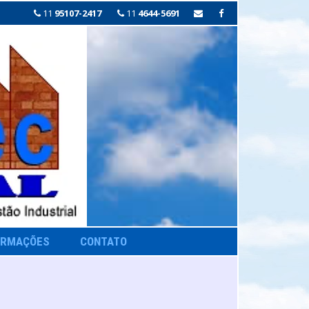
11
95107-2417
11
4644-5691
ORMAÇÕES
CONTATO