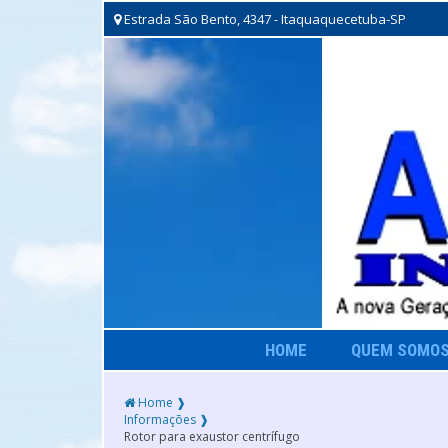
Estrada São Bento, 4347 - Itaquaquecetuba-SP
HOME
QUEM SOMO
Home ❱
Informações ❱
Rotor para exaustor centrífugo