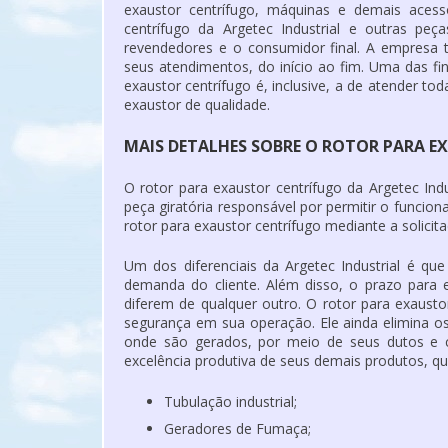
exaustor centrífugo, máquinas e demais acess
centrífugo da Argetec Industrial e outras peç
revendedores e o consumidor final. A empresa t
seus atendimentos, do início ao fim. Uma das fin
exaustor centrífugo é, inclusive, a de atender t
exaustor de qualidade.
MAIS DETALHES SOBRE O ROTOR PARA 
O rotor para exaustor centrífugo da Argetec Indu
peça giratória responsável por permitir o funcio
rotor para exaustor centrífugo mediante a solicitaç
Um dos diferenciais da Argetec Industrial é q
demanda do cliente. Além disso, o prazo para
diferem de qualquer outro. O rotor para exaustor
segurança em sua operação. Ele ainda elimina o
onde são gerados, por meio de seus dutos e c
excelência produtiva de seus demais produtos, qu
Tubulação industrial;
Geradores de Fumaça;