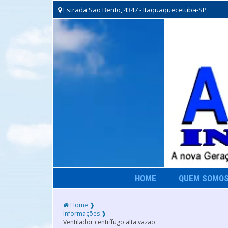
Estrada São Bento, 4347 - Itaquaquecetuba-SP
HOME
QUEM SOMO
Home ❱
Informações ❱
Ventilador centrífugo alta vazão