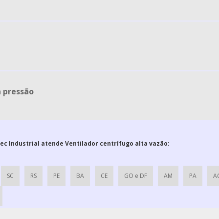
a pressão
tec Industrial atende Ventilador centrífugo alta vazão:
SC
RS
PE
BA
CE
GO e DF
AM
PA
A