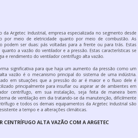
zão da Argetec Industrial, empresa especializada no segmento desde
o por meio de eletricidade quanto por meio de combustão. As
ão podem ser duas: pás voltadas para a frente ou para trás. Estas
o quanto a vazão do ventilador e a pressão. Estas características se
 e rendimento do ventilador centrífugo alta vazão.
e forma significativa para que haja um aumento da pressão como um
 alta vazão é o mecanismo principal do sistema de uma indústria.
lizado em situações que a pressão do ar é maior e o fluxo dele é
ilizado principalmente para insuflar ou aspirar ar de ambientes em
lador centrífugo, em sua instalação, seja feita de maneira bem
tema de ventilação em dia tratando-se da manutenção, dificilmente
ntrífugo e todos os demais equipamentos da Argetec Industrial são
sistente a tempo e a alterações climáticas.
OR CENTRÍFUGO ALTA VAZÃO COM A ARGETEC