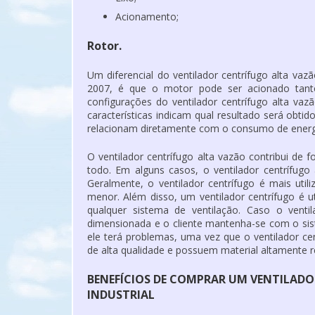
Acionamento;
Rotor.
Um diferencial do ventilador centrífugo alta va
2007, é que o motor pode ser acionado tant
configurações do ventilador centrífugo alta vaz
características indicam qual resultado será obtid
relacionam diretamente com o consumo de energia
O ventilador centrífugo alta vazão contribui d
todo. Em alguns casos, o ventilador centrífugo
Geralmente, o ventilador centrífugo é mais uti
menor. Além disso, um ventilador centrífugo é ut
qualquer sistema de ventilação. Caso o venti
dimensionada e o cliente mantenha-se com o sis
ele terá problemas, uma vez que o ventilador ce
de alta qualidade e possuem material altamente re
BENEFÍCIOS DE COMPRAR UM VENTILAD
INDUSTRIAL