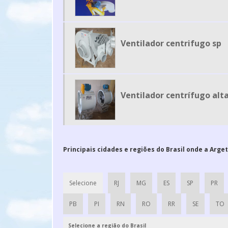
Ventilador centrifugo sp
Ventilador centrífugo alt
Principais cidades e regiões do Brasil onde a Arge
Selecione
RJ
MG
ES
SP
PR
PB
PI
RN
RO
RR
SE
TO
Selecione a região do Brasil