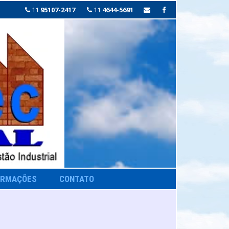
11
95107-2417
11
4644-5691
ORMAÇÕES
CONTATO