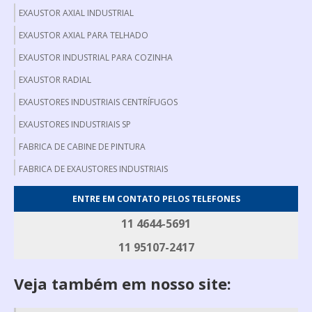
EXAUSTOR AXIAL INDUSTRIAL
EXAUSTOR AXIAL PARA TELHADO
EXAUSTOR INDUSTRIAL PARA COZINHA
EXAUSTOR RADIAL
EXAUSTORES INDUSTRIAIS CENTRÍFUGOS
EXAUSTORES INDUSTRIAIS SP
FABRICA DE CABINE DE PINTURA
FABRICA DE EXAUSTORES INDUSTRIAIS
FABRICANTE DE EXAUSTOR AXIAL
ENTRE EM CONTATO PELOS TELEFONES
FABRICANTE DE FILTRO DE MANGA
11 4644-5691
FILTRO DE MANGA INDUSTRIAL
11 95107-2417
FILTRO DE MANGAS
Veja também em nosso site:
GERADOR DE FUMAÇA
GERADOR DE FUMAÇA PARA DEFUMAÇÃO