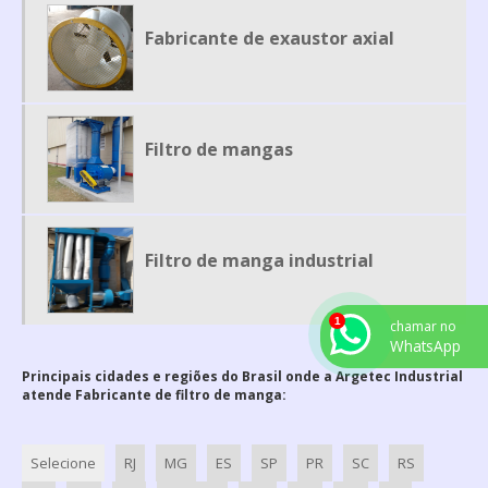
MESA DE DESOSSA
Fabricante de exaustor axial
MESA DE EMBALAGEM
MESA PARA CORTAR CARNE
ROSCA TRANSPORTADORA EM AÇO INOX
Filtro de mangas
ROTOR PARA EXAUSTOR
ROTOR PARA EXAUSTOR CENTRIFUGO
TUBULAÇÃO DE AR INDUSTRIAL
Filtro de manga industrial
VENTILADOR CENTRÍFUGO ALTA PRESSÃO
VENTILADOR CENTRIFUGO ALTA VAZÃO
chamar no
VENTILADOR CENTRIFUGO SP
WhatsApp
VENTILADORES CENTRÍFUGOS INDUSTRIAIS
Principais cidades e regiões do Brasil onde a Argetec Industrial
atende Fabricante de filtro de manga:
EXAUSTOR CENTRIFUGO INDUSTRIAL RADIAL
CABINE DE PINTURA INDUSTRIAL PREÇO
Selecione
RJ
MG
ES
SP
PR
SC
RS
ESTUFA DE COZIMENTO