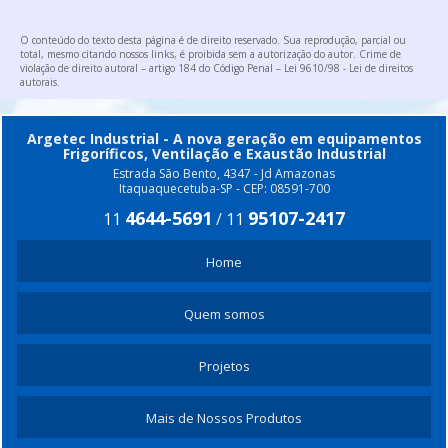
ROSCA TRANSPORTADORA DE INOX
ROSCA TRANSPORTADORA PREÇO
O conteúdo do texto desta página é de direito reservado. Sua reprodução, parcial ou
total, mesmo citando nossos links, é proibida sem a autorização do autor. Crime de
EXAUSTOR CENTRIFUGO RADIAL
violação de direito autoral – artigo 184 do Código Penal –
Lei 9610/98 - Lei de direitos
autorais
.
Argetec Industrial - A nova geração em equipamentos
Frigoríficos, Ventilação e Exaustão Industrial
Estrada São Bento, 4347 - Jd Amazonas
Itaquaquecetuba-SP - CEP: 08591-700
4644-5691
95107-2417
11
/
11
Home
Quem somos
Projetos
Mais de Nossos Produtos