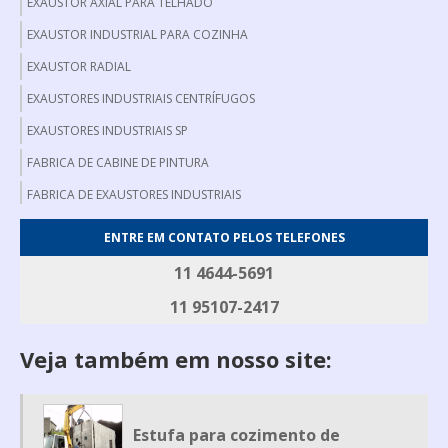
EXAUSTOR AXIAL PARA TELHADO
EXAUSTOR INDUSTRIAL PARA COZINHA
EXAUSTOR RADIAL
EXAUSTORES INDUSTRIAIS CENTRÍFUGOS
EXAUSTORES INDUSTRIAIS SP
FABRICA DE CABINE DE PINTURA
FABRICA DE EXAUSTORES INDUSTRIAIS
FABRICANTE DE EXAUSTOR AXIAL
ENTRE EM CONTATO PELOS TELEFONES
FABRICANTE DE FILTRO DE MANGA
11 4644-5691
FILTRO DE MANGA INDUSTRIAL
11 95107-2417
FILTRO DE MANGAS
Veja também em nosso site:
GERADOR DE FUMAÇA
GERADOR DE FUMAÇA PARA DEFUMAÇÃO
MESA DE DESOSSA
Estufa para cozimento de