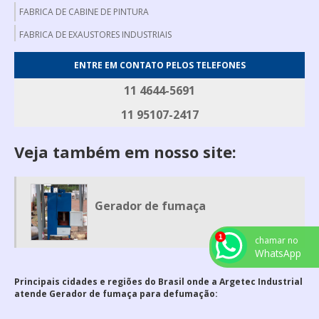
FABRICA DE CABINE DE PINTURA
FABRICA DE EXAUSTORES INDUSTRIAIS
FABRICANTE DE EXAUSTOR AXIAL
ENTRE EM CONTATO PELOS TELEFONES
FABRICANTE DE FILTRO DE MANGA
11 4644-5691
FILTRO DE MANGA INDUSTRIAL
11 95107-2417
FILTRO DE MANGAS
Veja também em nosso site:
GERADOR DE FUMAÇA
GERADOR DE FUMAÇA PARA DEFUMAÇÃO
MESA DE DESOSSA
Gerador de fumaça
MESA DE EMBALAGEM
MESA PARA CORTAR CARNE
chamar no
WhatsApp
ROSCA TRANSPORTADORA EM AÇO INOX
Principais cidades e regiões do Brasil onde a Argetec Industrial
ROTOR PARA EXAUSTOR
atende Gerador de fumaça para defumação:
ROTOR PARA EXAUSTOR CENTRIFUGO