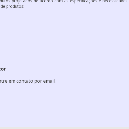
dutos projetados de acordo com as especificações e necessidades
 de produtos:
tor
tre em contato por email.