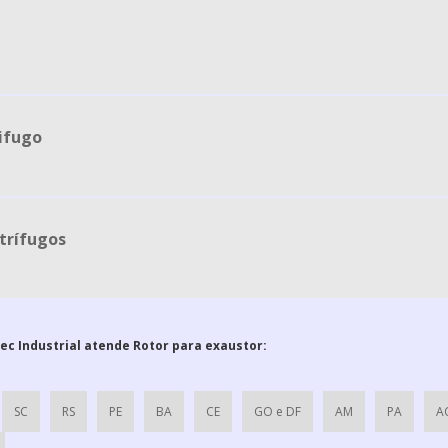
ifugo
ntrífugos
tec Industrial atende Rotor para exaustor:
SC
RS
PE
BA
CE
GO e DF
AM
PA
A