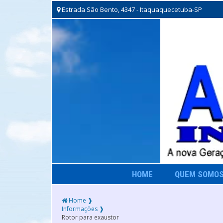
Estrada São Bento, 4347 - Itaquaquecetuba-SP
HOME
QUEM SOMO
Home ❱
Informações ❱
Rotor para exaustor