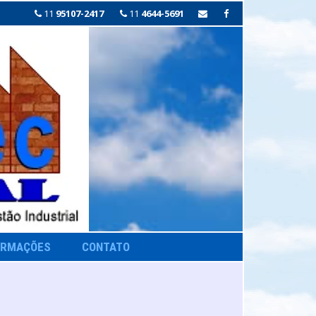
11
95107-2417
11
4644-5691
ORMAÇÕES
CONTATO