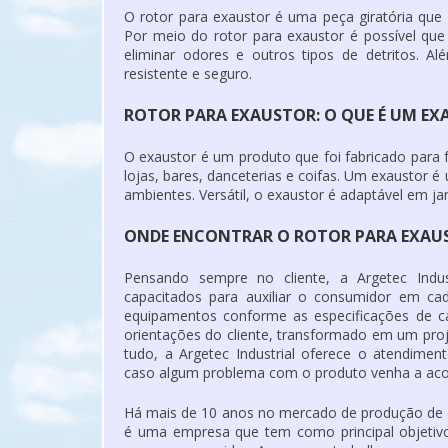
O
rotor para exaustor
é uma peça giratória que 
Por meio do
rotor para exaustor
é possível que
eliminar odores e outros tipos de detritos. A
resistente e seguro.
ROTOR PARA EXAUSTOR: O QUE É UM EX
O exaustor é um produto que foi fabricado para f
lojas, bares, danceterias e coifas. Um exaustor 
ambientes. Versátil, o exaustor é adaptável em ja
ONDE ENCONTRAR O ROTOR PARA EXAUST
Pensando sempre no cliente, a Argetec Indus
capacitados para auxiliar o consumidor em c
equipamentos conforme as especificações de ca
orientações do cliente, transformado em um pro
tudo, a Argetec Industrial oferece o atendimen
caso algum problema com o produto venha a acon
Há mais de 10 anos no mercado de produção de equ
é uma empresa que tem como principal objetivo 