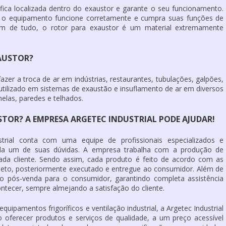
fica localizada dentro do exaustor e garante o seu funcionamento.
 o equipamento funcione corretamente e cumpra suas funções de
lém de tudo, o
rotor para exaustor
é um material extremamente
AUSTOR?
azer a troca de ar em indústrias, restaurantes, tubulações, galpões,
é utilizado em sistemas de exaustão e insuflamento de ar em diversos
nelas, paredes e telhados.
OR? A EMPRESA ARGETEC INDUSTRIAL PODE AJUDAR!
trial conta com uma equipe de profissionais especializados e
ada um de suas dúvidas. A empresa trabalha com a produção de
da cliente. Sendo assim, cada produto é feito de acordo com as
jeto, posteriormente executado e entregue ao consumidor. Além de
to pós-venda para o consumidor, garantindo completa assistência
tecer, sempre almejando a satisfação do cliente.
ipamentos frigoríficos e ventilação industrial, a Argetec Industrial
oferecer produtos e serviços de qualidade, a um preço acessível