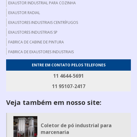
EXAUSTOR INDUSTRIAL PARA COZINHA
EXAUSTOR RADIAL
EXAUSTORES INDUSTRIAIS CENTRÍFUGOS
EXAUSTORES INDUSTRIAIS SP
FABRICA DE CABINE DE PINTURA
FABRICA DE EXAUSTORES INDUSTRIAIS
FABRICANTE DE EXAUSTOR AXIAL
ENTRE EM CONTATO PELOS TELEFONES
FABRICANTE DE FILTRO DE MANGA
11 4644-5691
FILTRO DE MANGA INDUSTRIAL
11 95107-2417
FILTRO DE MANGAS
Veja também em nosso site:
GERADOR DE FUMAÇA
GERADOR DE FUMAÇA PARA DEFUMAÇÃO
MESA DE DESOSSA
Coletor de pó industrial para
MESA DE EMBALAGEM
marcenaria