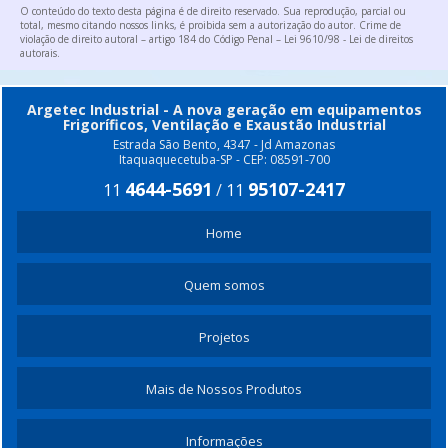
ROSCA TRANSPORTADORA PREÇO
O conteúdo do texto desta página é de direito reservado. Sua reprodução, parcial ou
total, mesmo citando nossos links, é proibida sem a autorização do autor. Crime de
violação de direito autoral – artigo 184 do Código Penal –
Lei 9610/98 - Lei de direitos
EXAUSTOR CENTRIFUGO RADIAL
autorais
.
Argetec Industrial - A nova geração em equipamentos
Frigoríficos, Ventilação e Exaustão Industrial
Estrada São Bento, 4347 - Jd Amazonas
Itaquaquecetuba-SP - CEP: 08591-700
4644-5691
95107-2417
11
/
11
Home
Quem somos
Projetos
Mais de Nossos Produtos
Informações