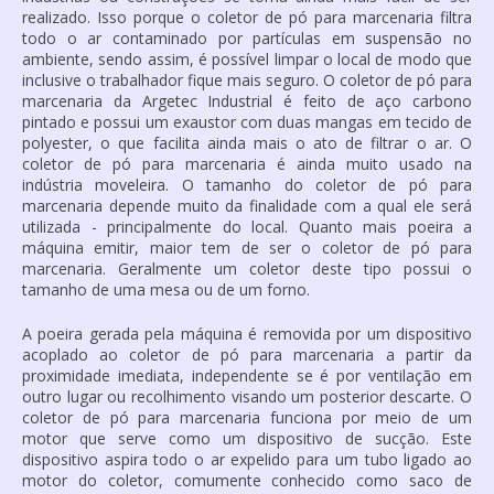
realizado. Isso porque o
coletor de pó para marcenaria
filtra
todo o ar contaminado por partículas em suspensão no
ambiente, sendo assim, é possível limpar o local de modo que
inclusive o trabalhador fique mais seguro. O
coletor de pó para
marcenaria
da Argetec Industrial é feito de aço carbono
pintado e possui um exaustor com duas mangas em tecido de
polyester, o que facilita ainda mais o ato de filtrar o ar. O
coletor de pó para marcenaria
é ainda muito usado na
indústria moveleira. O tamanho do
coletor de pó para
marcenaria
depende muito da finalidade com a qual ele será
utilizada - principalmente do local. Quanto mais poeira a
máquina emitir, maior tem de ser o
coletor de pó para
marcenaria
. Geralmente um coletor deste tipo possui o
tamanho de uma mesa ou de um forno.
A poeira gerada pela máquina é removida por um dispositivo
acoplado ao
coletor de pó para marcenaria
a partir da
proximidade imediata, independente se é por ventilação em
outro lugar ou recolhimento visando um posterior descarte. O
coletor de pó para marcenaria
funciona por meio de um
motor que serve como um dispositivo de sucção. Este
dispositivo aspira todo o ar expelido para um tubo ligado ao
motor do coletor, comumente conhecido como saco de