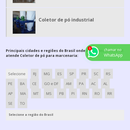
MESA PARA CORTAR CARNE
ROSCA TRANSPORTADORA EM AÇO INOX
Coletor de pó industrial
ROTOR PARA EXAUSTOR
ROTOR PARA EXAUSTOR CENTRIFUGO
TUBULAÇÃO DE AR INDUSTRIAL
VENTILADOR CENTRÍFUGO ALTA PRESSÃO
chamar no
Principais cidades e regiões do Brasil onde a Argetec Industrial
WhatsApp
atende Coletor de pó para marcenaria:
VENTILADOR CENTRIFUGO ALTA VAZÃO
VENTILADOR CENTRIFUGO SP
Selecione
RJ
MG
ES
SP
PR
SC
RS
VENTILADORES CENTRÍFUGOS INDUSTRIAIS
PE
BA
CE
GO e DF
AM
PA
AC
AL
EXAUSTOR CENTRIFUGO INDUSTRIAL RADIAL
AP
MA
MT
MS
PB
PI
RN
RO
RR
CABINE DE PINTURA INDUSTRIAL PREÇO
SE
TO
ESTUFA DE COZIMENTO
ROTOR EXAUSTOR AXIAL
Selecione a região do Brasil
ROSCA TRANSPORTADORA DE INOX