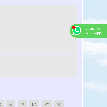
ROTOR PARA EXAUSTOR CENTRIFUGO
TUBULAÇÃO DE AR INDUSTRIAL
VENTILADOR CENTRÍFUGO ALTA PRESSÃO
VENTILADOR CENTRIFUGO ALTA VAZÃO
chamar no
WhatsApp
VENTILADOR CENTRIFUGO SP
VENTILADORES CENTRÍFUGOS INDUSTRIAIS
EXAUSTOR CENTRIFUGO INDUSTRIAL RADIAL
CABINE DE PINTURA INDUSTRIAL PREÇO
ESTUFA DE COZIMENTO
ROTOR EXAUSTOR AXIAL
ROSCA TRANSPORTADORA DE INOX
ROSCA TRANSPORTADORA PREÇO
EXAUSTOR CENTRIFUGO RADIAL
C
AL
AP
MA
MT
MS