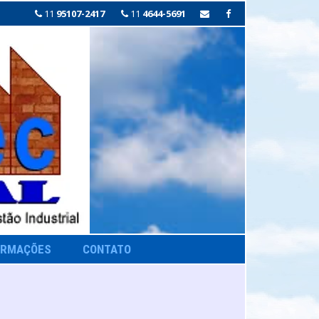
11
95107-2417
11
4644-5691
ORMAÇÕES
CONTATO