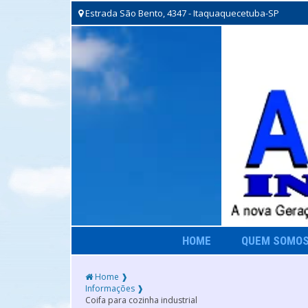
Estrada São Bento, 4347 - Itaquaquecetuba-SP
HOME
QUEM SOMO
Home ❱
Informações ❱
Coifa para cozinha industrial