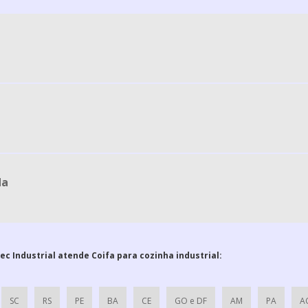
da
ec Industrial atende Coifa para cozinha industrial:
SC
RS
PE
BA
CE
GO e DF
AM
PA
A